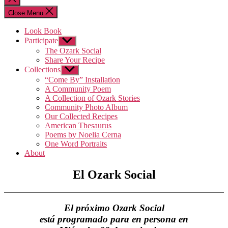
search
Close Menu
Look Book
Participate
Show
sub
The Ozark Social
menu
Share Your Recipe
Collections
Show
sub
“Come By” Installation
menu
A Community Poem
A Collection of Ozark Stories
Community Photo Album
Our Collected Recipes
American Thesaurus
Poems by Noelia Cerna
One Word Portraits
About
El Ozark Social
El próximo Ozark Social
está programado para en persona en